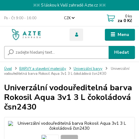
※※ S láskou k Vaší zahradě Azte.cz ※※
0
ks
Po - Čt 9:00 - 16:00
CZK
za
0 Kč
Menu
Hledat
Úvod
BARVY a stavební materiály
Univerzální barvy
Univerzální
vodouředitelná barva Rokosil Aqua 3v1 3 L čokoládová čsn2430
Univerzální vodouředitelná barva
Rokosil Aqua 3v1 3 L čokoládová
čsn2430