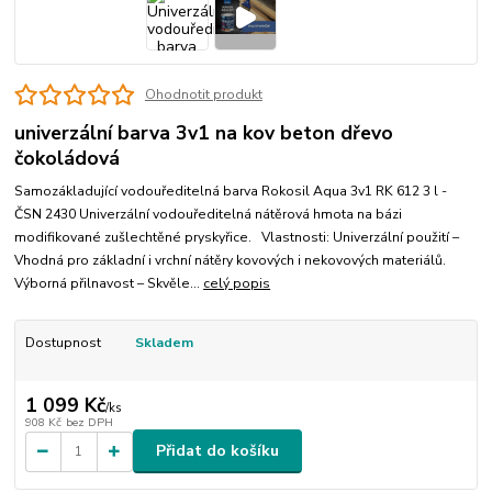
Ohodnotit produkt
univerzální barva 3v1 na kov beton dřevo
čokoládová
Samozákladující vodouředitelná barva Rokosil Aqua 3v1 RK 612 3 l -
ČSN 2430 Univerzální vodouředitelná nátěrová hmota na bázi
modifikované zušlechtěné pryskyřice. Vlastnosti: Univerzální použití –
Vhodná pro základní i vrchní nátěry kovových i nekovových materiálů.
Výborná přilnavost – Skvěle...
celý popis
Dostupnost
Skladem
1 099 Kč
/
ks
908 Kč
bez DPH
Přidat do košíku