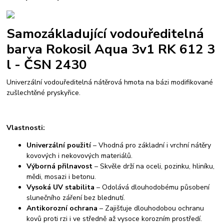
Samozákladující vodouředitelná
barva Rokosil Aqua 3v1 RK 612 3
l - ČSN 2430
Univerzální vodouředitelná nátěrová hmota na bázi modifikované
zušlechtěné pryskyřice.
Vlastnosti:
Univerzální použití
– Vhodná pro základní i vrchní nátěry
kovových i nekovových materiálů.
Výborná přilnavost
– Skvěle drží na oceli, pozinku, hliníku,
mědi, mosazi i betonu.
Vysoká UV stabilita
– Odolává dlouhodobému působení
slunečního záření bez blednutí.
Antikorozní ochrana
– Zajišťuje dlouhodobou ochranu
kovů proti rzi i ve středně až vysoce korozním prostředí.