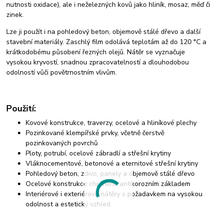
nutnosti oxidace), ale i neželezných kovů jako hliník, mosaz, měď či
zinek.
Lze ji použít i na pohledový beton, objemově stálé dřevo a další
stavební materiály. Zaschlý film odolává teplotám až do 120 °C a
krátkodobému působení řezných olejů. Nátěr se vyznačuje
vysokou kryvostí, snadnou zpracovatelností a dlouhodobou
odolností vůči povětrnostním vlivům.
Použití:
Kovové konstrukce, traverzy, ocelové a hliníkové plechy
Pozinkované klempířské prvky, včetně čerstvě
pozinkovaných povrchů
Ploty, potrubí, ocelové zábradlí a střešní krytiny
Vláknocementové, betonové a eternitové střešní krytiny
Pohledový beton, zdivo, panely a objemově stálé dřevo
Ocelové konstrukce chráněné antikorozním základem
Interiérové i exteriérové nátěry s požadavkem na vysokou
odolnost a estetický vzhled