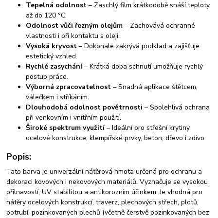
Tepelná odolnost
– Zaschlý film krátkodobě snáší teploty
až do 120 °C.
Odolnost vůči řezným olejům
– Zachovává ochranné
vlastnosti i při kontaktu s oleji.
Vysoká kryvost
– Dokonale zakrývá podklad a zajišťuje
estetický vzhled.
Rychlé zasychání
– Krátká doba schnutí umožňuje rychlý
postup práce.
Výborná zpracovatelnost
– Snadná aplikace štětcem,
válečkem i stříkáním.
Dlouhodobá odolnost povětrnosti
– Spolehlivá ochrana
při venkovním i vnitřním použití.
Široké spektrum využití
– Ideální pro střešní krytiny,
ocelové konstrukce, klempířské prvky, beton, dřevo i zdivo.
Popis:
Tato barva je univerzální nátěrová hmota určená pro ochranu a
dekoraci kovových i nekovových materiálů. Vyznačuje se vysokou
přilnavostí, UV stabilitou a antikorozním účinkem. Je vhodná pro
nátěry ocelových konstrukcí, traverz, plechových střech, plotů,
potrubí, pozinkovaných plechů (včetně čerstvě pozinkovaných bez