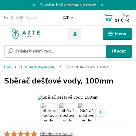
※※ S láskou k Vaší zahradě Azte.cz ※※
0
ks
Po - Čt 9:00 - 16:00
CZK
za
0 Kč
Menu
Hledat
Úvod
SUDY na dešťovou vodu
Sběrač dešťové vody, 100mm
Sběrač dešťové vody, 100mm
Ohodnotit produkt