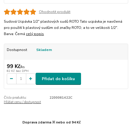
Ohodnotit produkt
Sudová Ucpávka 1/2" plastových sudů ROTO Tato ucpávka je navržená
pro použití k plastový sudům od značky ROTO, a to ve velikosti 1/2".
Barva: Černá
celý popis
Dostupnost
Skladem
99 Kč
/
ks
82 Kč
bez DPH
Přidat do košíku
Číslo produktu:
2200061422C
Hlídat cenu / dostupnost
Doprava zdarma ※ nebo od 94 Kč