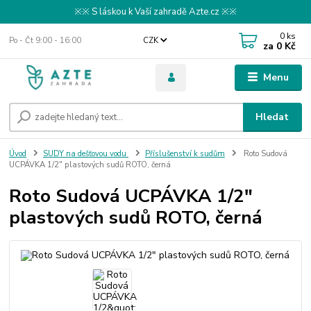
※※ S láskou k Vaší zahradě Azte.cz ※※
0
ks
Po - Čt 9:00 - 16:00
CZK
za
0 Kč
Menu
Hledat
Úvod
SUDY na dešťovou vodu
Příslušenství k sudům
Roto Sudová
UCPÁVKA 1/2" plastových sudů ROTO, černá
Roto Sudová UCPÁVKA 1/2"
plastových sudů ROTO, černá