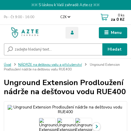
※※ S láskou k Vaší zahradě Azte.cz ※※
0
ks
Po - Čt 9:00 - 16:00
CZK
za
0 Kč
Menu
Hledat
Úvod
NÁDRŽE na dešťovou vodu a příslušenství
Unground Extension
Prodloužení nádrže na dešťovou vodu RUE400
Unground Extension Prodloužení
nádrže na dešťovou vodu RUE400