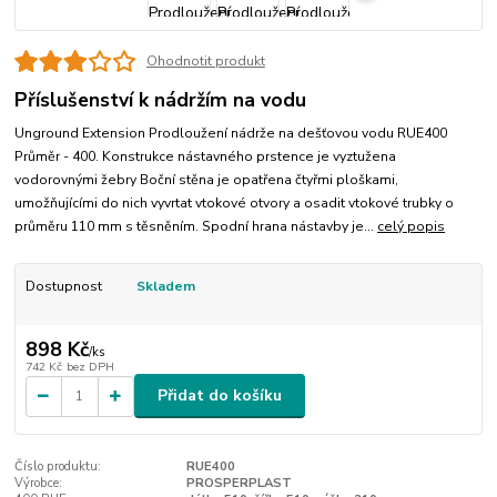
Ohodnotit produkt
Příslušenství k nádržím na vodu
Unground Extension Prodloužení nádrže na dešťovou vodu RUE400
Průměr - 400. Konstrukce nástavného prstence je vyztužena
vodorovnými žebry Boční stěna je opatřena čtyřmi ploškami,
umožňujícími do nich vyvrtat vtokové otvory a osadit vtokové trubky o
průměru 110 mm s těsněním. Spodní hrana nástavby je...
celý popis
Dostupnost
Skladem
898 Kč
/
ks
742 Kč
bez DPH
Přidat do košíku
Číslo produktu:
RUE400
Výrobce:
PROSPERPLAST