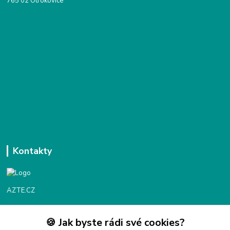
765 02 Otrokovice
Kontakty
AZTE.CZ
🍪 Jak byste rádi své cookies?
Objednávky / fakturace