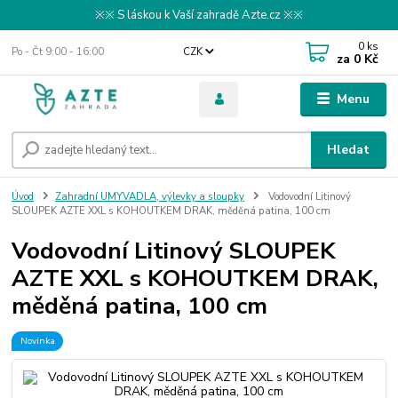
※※ S láskou k Vaší zahradě Azte.cz ※※
0
ks
Po - Čt 9:00 - 16:00
CZK
za
0 Kč
Menu
Hledat
Úvod
Zahradní UMYVADLA, výlevky a sloupky
Vodovodní Litinový
SLOUPEK AZTE XXL s KOHOUTKEM DRAK, měděná patina, 100 cm
Vodovodní Litinový SLOUPEK
AZTE XXL s KOHOUTKEM DRAK,
měděná patina, 100 cm
Novinka