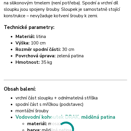
na silikonovým tmelem (není potřeba). Spodní a vrchní díl
sloupku jsou spojeny šrouby. Sloupek je samostatně stojící
konstrukce – nevyžaduje kotvení šrouby k zemi.
Technické parametry:
Materiál:
litina
Výška:
100 cm
Rozměr spodní části:
30 cm
Povrchová úprava:
zelená patina
Hmotnost:
35 kg
Obsah balení:
vrchní část sloupku + odnímatelná stříška
spodní část s mřížkou (podstavec)
montážní šrouby
Vodovodní kohoutek DRAK, měděná patina
materiál:
mosaz
barva:
měděná patina