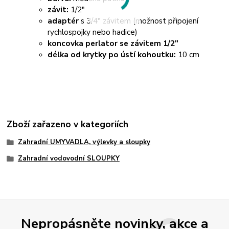
závit:
1/2"
adaptér
s 3/4" závitem (možnost připojení
rychlospojky nebo hadice)
koncovka perlator se závitem 1/2"
délka od krytky po ústí kohoutku:
10 cm
Zboží zařazeno v kategoriích
Zahradní UMYVADLA, výlevky a sloupky
Zahradní vodovodní SLOUPKY
Nepropásněte novinky, akce a