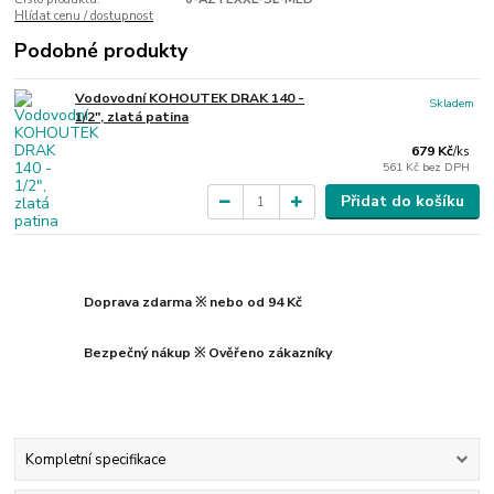
Hlídat cenu / dostupnost
Podobné produkty
Vodovodní KOHOUTEK DRAK 140 -
Skladem
1/2", zlatá patina
679 Kč
/
ks
561 Kč
bez DPH
Přidat do košíku
Doprava zdarma ※ nebo od 94 Kč
Bezpečný nákup ※ Ověřeno zákazníky
Kompletní specifikace