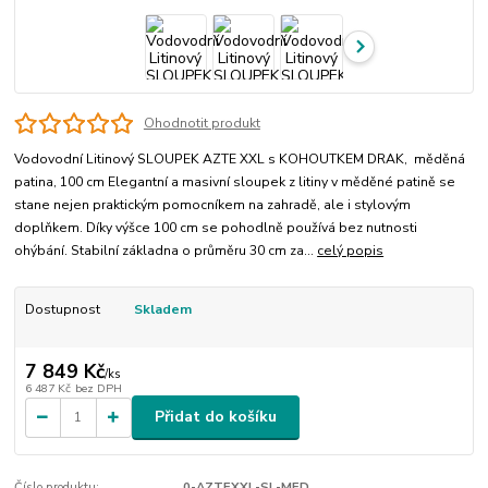
Ohodnotit produkt
Vodovodní Litinový SLOUPEK AZTE XXL s KOHOUTKEM DRAK, měděná
patina, 100 cm Elegantní a masivní sloupek z litiny v měděné patině se
stane nejen praktickým pomocníkem na zahradě, ale i stylovým
doplňkem. Díky výšce 100 cm se pohodlně používá bez nutnosti
ohýbání. Stabilní základna o průměru 30 cm za...
celý popis
Dostupnost
Skladem
7 849 Kč
/
ks
6 487 Kč
bez DPH
Přidat do košíku
Číslo produktu:
0-AZTEXXL-SL-MED