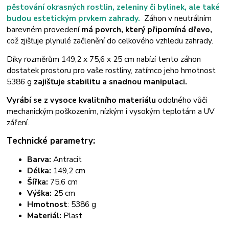
pěstování okrasných rostlin, zeleniny či bylinek, ale také
budou estetickým prvkem zahrady.
Záhon v neutrálním
barevném provedení
má povrch, který připomíná dřevo,
což zjišťuje plynulé začlenění do celkového vzhledu zahrady.
Díky rozměrům 149,2 x 75,6 x 25 cm nabízí tento záhon
dostatek prostoru pro vaše rostliny, zatímco jeho hmotnost
5386 g
zajišťuje stabilitu a snadnou manipulaci.
Vyrábí se z vysoce kvalitního materiálu
odolného vůči
mechanickým poškozením, nízkým i vysokým teplotám a UV
záření.
Technické parametry:
Barva:
Antracit
Délka:
149,2 cm
Šířka:
75,6 cm
Výška:
25 cm
Hmotnost
: 5386 g
Materiál:
Plast