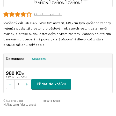
Ohodnotit produkt
Vyvýšený ZÁHON BASE WOODY, antracit, 149,2cm Tyto vyvýšené záhony
nejenže poskytují prostor pro pěstování okrasných rostlin, zeleniny či
bylinek, ale také budou estetickým prvkem zahrady. Záhon v neutrálním
barevném provedení má povrch, který připomíná dřevo, což zjišťuje
plynulé začlen...
celý popis
Dostupnost
Skladem
989 Kč
/
ks
817 Kč
bez DPH
Přidat do košíku
Číslo produktu:
IBWR-S433
Hlídat cenu / dostupnost