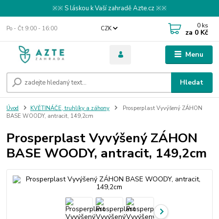
※※ S láskou k Vaší zahradě Azte.cz ※※
0
ks
Po - Čt 9:00 - 16:00
CZK
za
0 Kč
Menu
Hledat
Úvod
KVĚTINÁČE, truhlíky a záhony
Prosperplast Vyvýšený ZÁHON
BASE WOODY, antracit, 149,2cm
Prosperplast Vyvýšený ZÁHON
BASE WOODY, antracit, 149,2cm