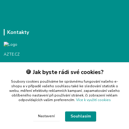
Kontakty
AZTE.CZ
🍪 Jak byste rádi své cookies?
Objednávky / fakturace
Po - Čt 9:00 - 16:00
Soubory cookies používáme ke správnému fungování našeho e-
shopu a v případě vašeho souhlasu také ke sledování statistik o
webu, měření efektivity reklamních kampaní, zapamatování vašeho
Info@azte.cz
oblíbeného nastavení při používání stránek, či zobrazení reklam
odpovídajících vašim preferencím.
Více k využití cookies
Souhlasím
Nastavení