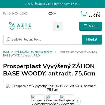
※※ S láskou k Vaší zahradě Azte.cz ※※
0
ks
Po - Čt 9:00 - 16:00
CZK
za
0 Kč
Menu
Hledat
Úvod
KVĚTINÁČE, truhlíky a záhony
Prosperplast Vyvýšený ZÁHON
BASE WOODY, antracit, 75,6cm
Prosperplast Vyvýšený ZÁHON
BASE WOODY, antracit, 75,6cm