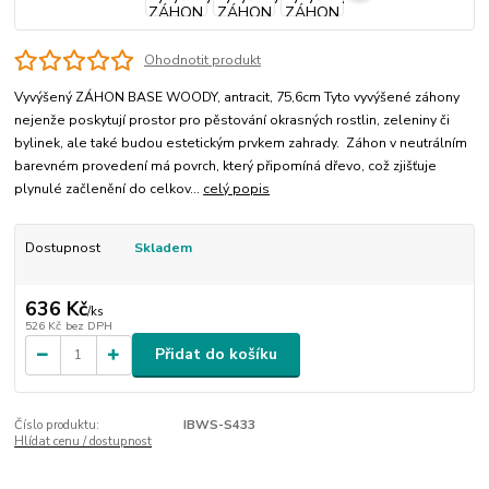
Ohodnotit produkt
Vyvýšený ZÁHON BASE WOODY, antracit, 75,6cm Tyto vyvýšené záhony
nejenže poskytují prostor pro pěstování okrasných rostlin, zeleniny či
bylinek, ale také budou estetickým prvkem zahrady. Záhon v neutrálním
barevném provedení má povrch, který připomíná dřevo, což zjišťuje
plynulé začlenění do celkov...
celý popis
Dostupnost
Skladem
636 Kč
/
ks
526 Kč
bez DPH
Přidat do košíku
Číslo produktu:
IBWS-S433
Hlídat cenu / dostupnost