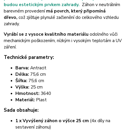
budou estetickým prvkem zahrady.
Záhon v neutrálním
barevném provedení
má povrch, který připomíná
dřevo,
což zjišťuje plynulé začlenění do celkového vzhledu
zahrady.
Vyrábí se z vysoce kvalitního materiálu
odolného vůči
mechanickým poškozením, nízkým i vysokým teplotám a UV
záření.
Technické parametry:
Barva:
Antracit
Délka:
75,6 cm
Šířka:
75,6 cm
Výška:
25 cm
Hmotnost:
3640
Materiál:
Plast
Sada obsahuje:
1 x Vyvýšený záhon o výšce 25 cm
(4x díly na
sestavení záhonu)