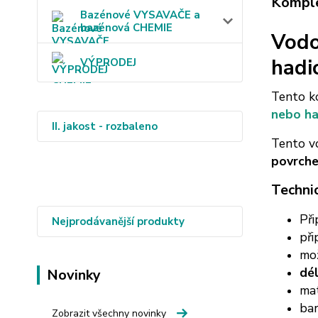
Komple
Bazénové VYSAVAČE a
bazénová CHEMIE
Vodo
hadi
VÝPRODEJ
Tento ko
nebo had
II. jakost - rozbaleno
Tento v
povrch
Techni
Při
Nejprodávanější produkty
při
mož
dé
Novinky
ma
ba
Zobrazit všechny novinky