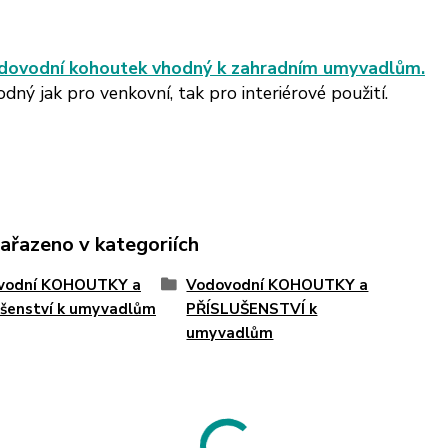
:
dovodní kohoutek vhodný k zahradním umyvadlům.
dný jak pro venkovní, tak pro interiérové použití.
zařazeno v kategoriích
vodní KOHOUTKY a
Vodovodní KOHOUTKY a
ušenství k umyvadlům
PŘÍSLUŠENSTVÍ k
umyvadlům