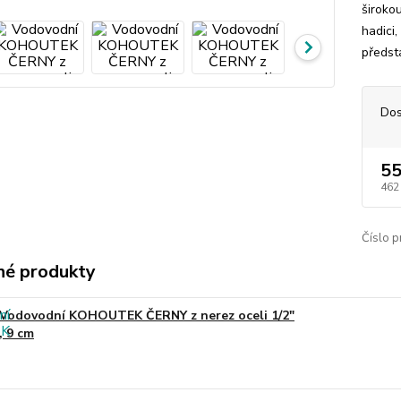
široko
hadici,
předsta
Dos
55
462
Číslo p
é produkty
Vodovodní KOHOUTEK ČERNY z nerez oceli 1/2"
, 9 cm