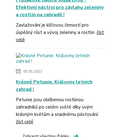
Průsakové hadice Aqua Drop -
Efektivní nástroj pro závlahu zeleniny
a rostlin na zahradě !
Zavlažování je klíčovou činností pro
úspěšný růst a vývoj zeleniny a rostlin.
číst
celé
05.05.2023
Krásné Petunie. Královny letních
zahrad !
Petunie jsou oblíbenou rostlinou
zahradníků po celém světě díky svým
krásným květům a snadnému pěstování.
číst celé
Zobrazit všechny články