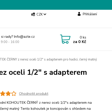
Přihlášení
CZK
 si rady? Info@azte.cz
0
ks
za
0 Kč
t 9:00 - 16:00
 ČERNY z nerez oceli 1/2" s adapterem pro hadici, černý matný
 oceli 1/2" s adapterem
Ohodnotit produkt
dní KOHOUTEK ČERNÝ z nerez oceli 1/2"s adapterem na
, černý matný Tento kohoutek je koncipován s ohledem na