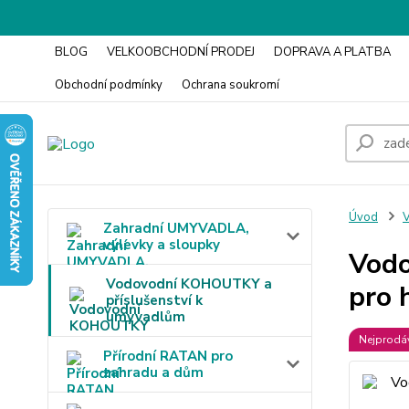
BLOG
VELKOOBCHODNÍ PRODEJ
DOPRAVA A PLATBA
Obchodní podmínky
Ochrana soukromí
Úvod
V
Zahradní UMYVADLA,
výlevky a sloupky
Vodo
Vodovodní KOHOUTKY a
pro 
příslušenství k
umyvadlům
Nejprodáv
Přírodní RATAN pro
zahradu a dům