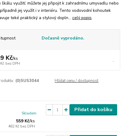
u škálu využití; můžete jej připojit k zahradnímu umyvadlu nebo
 případně jej využít i v interiéru. Tento vodovodní kohoutek
vuje teké praktický a stylový dopln...
celý popis
tupnost
Dočasně vyprodáno.
9 Kč
/
ks
.
 Kč
bez DPH
roduktu:
(0)SUS3044
Hlídat cenu / dostupnost
Přidat do košíku
Skladem
559 Kč
/
ks
462 Kč
bez DPH