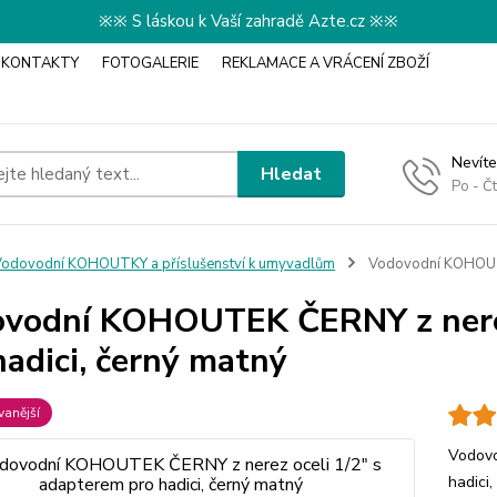
※※ S láskou k Vaší zahradě Azte.cz ※※
KONTAKTY
FOTOGALERIE
REKLAMACE A VRÁCENÍ ZBOŽÍ
Nevíte
Hledat
Po - Č
odovodní KOHOUTKY a příslušenství k umyvadlům
Vodovodní KOHOUTEK
vodní KOHOUTEK ČERNY z nerez
hadici, černý matný
anější
Vodovo
hadici