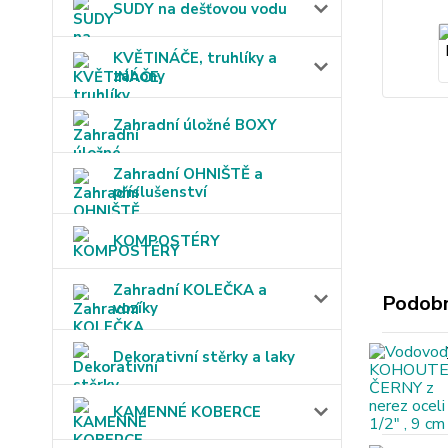
SUDY na dešťovou vodu
KVĚTINÁČE, truhlíky a
záhony
Zahradní úložné BOXY
Zahradní OHNIŠTĚ a
příslušenství
KOMPOSTÉRY
Zahradní KOLEČKA a
Podobn
vozíky
Dekorativní stěrky a laky
KAMENNÉ KOBERCE