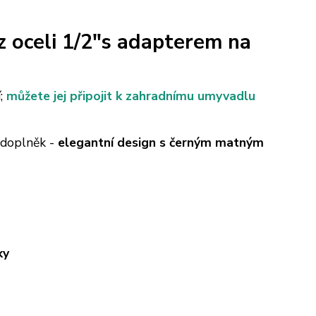
oceli 1/2"s adapterem na
í;
můžete jej připojit k zahradnímu umyvadlu
 doplněk -
elegantní design s černým matným
ky