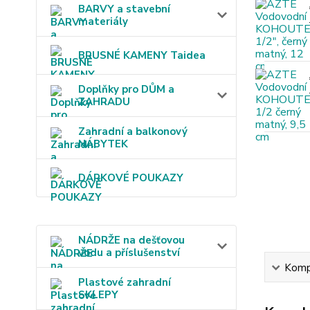
BARVY a stavební
materiály
BRUSNÉ KAMENY Taidea
Doplňky pro DŮM a
ZAHRADU
Zahradní a balkonový
NÁBYTEK
DÁRKOVÉ POUKAZY
NÁDRŽE na dešťovou
vodu a příslušenství
Kompl
Plastové zahradní
SKLEPY