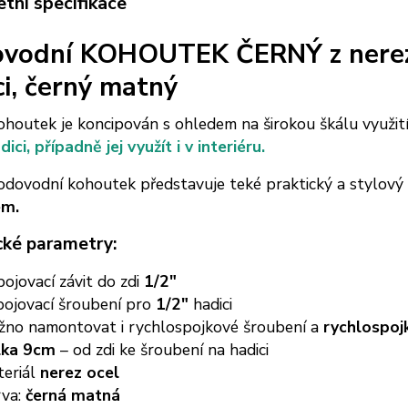
tní specifikace
vodní KOHOUTEK ČERNÝ z nerez 
ci, černý matný
houtek je koncipován s ohledem na širokou škálu využit
ici, případně jej využít i v interiéru.
odovodní kohoutek představuje teké praktický a stylový
em.
cké parametry:
pojovací závit do zdi
1/2"
pojovací šroubení pro
1/2"
hadici
no namontovat i rychlospojkové šroubení a
rychlospoj
lka 9cm
– od zdi ke šroubení na hadici
teriál
nerez ocel
rva:
černá matná