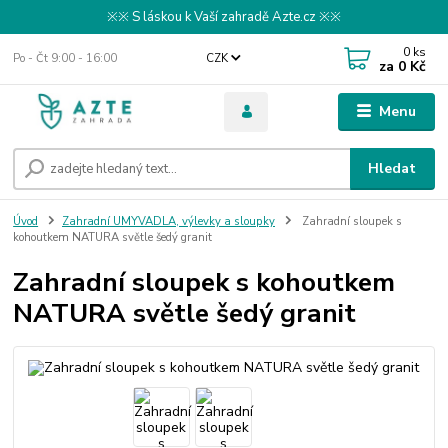
※※ S láskou k Vaší zahradě Azte.cz ※※
0
ks
Po - Čt 9:00 - 16:00
CZK
za
0 Kč
Menu
Hledat
Úvod
Zahradní UMYVADLA, výlevky a sloupky
Zahradní sloupek s
kohoutkem NATURA světle šedý granit
Zahradní sloupek s kohoutkem
NATURA světle šedý granit