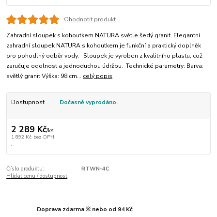
Ohodnotit produkt
Zahradní sloupek s kohoutkem NATURA světle šedý granit Elegantní
zahradní sloupek NATURA s kohoutkem je funkční a praktický doplněk
pro pohodlný odběr vody. Sloupek je vyroben z kvalitního plastu, což
zaručuje odolnost a jednoduchou údržbu. Technické parametry: Barva:
světlý granit Výška: 98 cm...
celý popis
Dostupnost
Dočasně vyprodáno.
2 289 Kč
/
ks
1 892 Kč
bez DPH
.
Číslo produktu:
RTWN-4C
Hlídat cenu / dostupnost
Doprava zdarma ※ nebo od 94 Kč