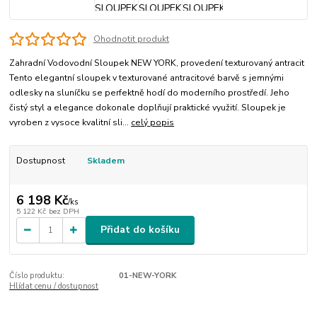
Ohodnotit produkt
Zahradní Vodovodní Sloupek NEW YORK, provedení texturovaný antracit
Tento elegantní sloupek v texturované antracitové barvě s jemnými
odlesky na sluníčku se perfektně hodí do moderního prostředí. Jeho
čistý styl a elegance dokonale doplňují praktické využití. Sloupek je
vyroben z vysoce kvalitní sli...
celý popis
Dostupnost
Skladem
6 198 Kč
/
ks
5 122 Kč
bez DPH
Přidat do košíku
Číslo produktu:
01-NEW-YORK
Hlídat cenu / dostupnost