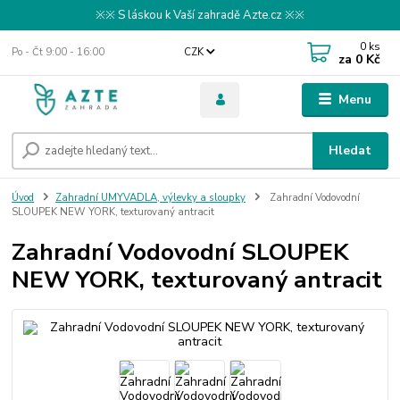
※※ S láskou k Vaší zahradě Azte.cz ※※
0
ks
Po - Čt 9:00 - 16:00
CZK
za
0 Kč
Menu
Hledat
Úvod
Zahradní UMYVADLA, výlevky a sloupky
Zahradní Vodovodní
SLOUPEK NEW YORK, texturovaný antracit
Zahradní Vodovodní SLOUPEK
NEW YORK, texturovaný antracit