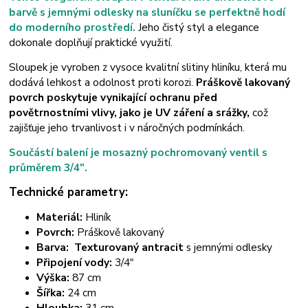
barvě s jemnými odlesky na sluníčku se perfektně hodí
do moderního prostředí.
Jeho čistý styl a elegance
dokonale doplňují praktické využití.
Sloupek je vyroben z vysoce kvalitní slitiny hliníku, která mu
dodává lehkost a odolnost proti korozi.
Práškově lakovaný
povrch poskytuje vynikající ochranu před
povětrnostními vlivy, jako je UV záření a srážky,
což
zajišťuje jeho trvanlivost i v náročných podmínkách.
Součástí balení je mosazný pochromovaný ventil s
průměrem 3/4".
Technické parametry:
Materiál:
Hliník
Povrch:
Práškově lakovaný
Barva:
Texturovaný antracit
s jemnými odlesky
Připojení vody:
3/4"
Výška:
87 cm
Šířka:
24 cm
Hloubka:
31 cm