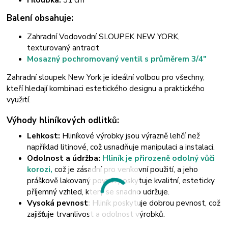
Balení obsahuje:
Zahradní Vodovodní SLOUPEK NEW YORK,
texturovaný antracit
Mosazný pochromovaný ventil s průměrem 3/4"
Zahradní sloupek New York je ideální volbou pro všechny,
kteří hledají kombinaci estetického designu a praktického
využití.
Výhody hliníkových odlitků:
Lehkost:
Hliníkové výrobky jsou výrazně lehčí než
například litinové, což usnadňuje manipulaci a instalaci.
Odolnost a údržba:
Hliník je přirozeně odolný vůči
korozi,
což je zásadní pro venkovní použití, a jeho
práškově lakovaný povrch poskytuje kvalitní, esteticky
příjemný vzhled, který se snadno udržuje.
Vysoká pevnost:
Hliník poskytuje dobrou pevnost, což
zajišťuje trvanlivost a odolnost výrobků.