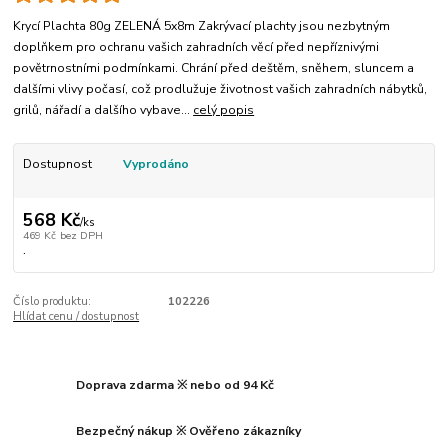
Krycí Plachta 80g ZELENÁ 5x8m Zakrývací plachty jsou nezbytným
doplňkem pro ochranu vašich zahradních věcí před nepříznivými
povětrnostními podmínkami. Chrání před deštěm, sněhem, sluncem a
dalšími vlivy počasí, což prodlužuje životnost vašich zahradních nábytků,
grilů, nářadí a dalšího vybave...
celý popis
Dostupnost
Vyprodáno
568 Kč
/
ks
469 Kč
bez DPH
.
Číslo produktu:
102226
Hlídat cenu / dostupnost
Doprava zdarma ※ nebo od 94 Kč
Bezpečný nákup ※ Ověřeno zákazníky