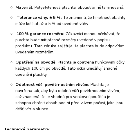
Materiál:
Polyetylenová plachta, oboustranně laminovaná.
Tolerance váhy: ± 5 %:
To znamená, že hmotnost plachty
může kolísat až o 5 % od uvedené váhy.
100 % garance rozměru:
Zákazníci mohou očekávat, že
plachta bude mít přesné rozměry uvedené v popisu
produktu. Tato záruka zajišťuje, že plachta bude odpovídat
uvedeným rozměrům.
Opatření na obvodě:
Plachta je opatřena hliníkovými očky
každých 100 cm po obvodě. Tato očka umožňují snadné
upevnění plachty.
Odolnost vůči povětrnostním vlivům:
Plachta je
navržena tak, aby byla odolná vůči povětrnostním vlivům,
což znamená, že je vhodná pro venkovní použití a je
schopna chránit obsah pod ní před vlivem počasí, jako jsou
déšť, vítr a slunce.
Technické parametry: