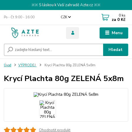
※※ S láskou k Vaší zahradě Azte.cz ※※
0
ks
Po - Čt 9:00 - 16:00
CZK
za
0 Kč
Menu
Hledat
Úvod
VÝPRODEJ
Krycí Plachta 80g ZELENÁ 5x8m
Krycí Plachta 80g ZELENÁ 5x8m
Ohodnotit produkt