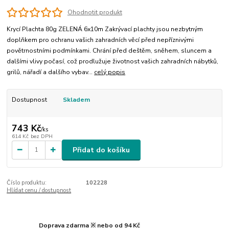
Ohodnotit produkt
Krycí Plachta 80g ZELENÁ 6x10m Zakrývací plachty jsou nezbytným
doplňkem pro ochranu vašich zahradních věcí před nepříznivými
povětrnostními podmínkami. Chrání před deštěm, sněhem, sluncem a
dalšími vlivy počasí, což prodlužuje životnost vašich zahradních nábytků,
grilů, nářadí a dalšího vybav...
celý popis
Dostupnost
Skladem
743 Kč
/
ks
614 Kč
bez DPH
Přidat do košíku
Číslo produktu:
102228
Hlídat cenu / dostupnost
Doprava zdarma ※ nebo od 94 Kč