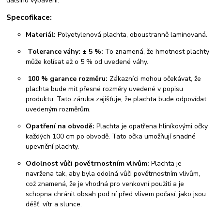
dalšího vybavení.
Specofikace:
Materiál:
Polyetylenová plachta, oboustranně laminovaná.
Tolerance váhy: ± 5 %:
To znamená, že hmotnost plachty
může kolísat až o 5 % od uvedené váhy.
100 % garance rozměru:
Zákazníci mohou očekávat, že
plachta bude mít přesné rozměry uvedené v popisu
produktu. Tato záruka zajišťuje, že plachta bude odpovídat
uvedeným rozměrům.
Opatření na obvodě:
Plachta je opatřena hliníkovými očky
každých 100 cm po obvodě. Tato očka umožňují snadné
upevnění plachty.
Odolnost vůči povětrnostním vlivům:
Plachta je
navržena tak, aby byla odolná vůči povětrnostním vlivům,
což znamená, že je vhodná pro venkovní použití a je
schopna chránit obsah pod ní před vlivem počasí, jako jsou
déšť, vítr a slunce.