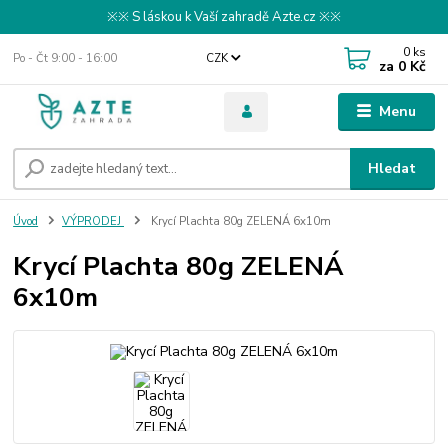
※※ S láskou k Vaší zahradě Azte.cz ※※
0
ks
Po - Čt 9:00 - 16:00
CZK
za
0 Kč
Menu
Hledat
Úvod
VÝPRODEJ
Krycí Plachta 80g ZELENÁ 6x10m
Krycí Plachta 80g ZELENÁ
6x10m