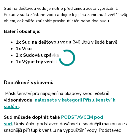
Sud na dešťovou vodu je nutné před zimou zcela vyprázdnit.
Pokud v sudu zůstane voda a dojde k jejímu zamrznutí, zvětší svůj
objem, což může způsobit prasknutí stěn nebo dna sudu.
Balení obsahuje:
1x Sud na dešťovou vodu
240 litrů v šedé barvě
1x Víko
2 x Sudová ucpávka
1x Výpustný ventil
Doplňkové vybavení:
Příslušenství pro napojení na okapový svod,
včetně
videonávodu,
naleznete v kategorii Příslušenství k
sudům
.
Sud můžede doplnit také
PODSTAVCEM pod
sud.
U
místěním podstavce dosáhnete snadnější manipulace a
snadnější přístup k ventilu na vypouštění vody.
Podstavec