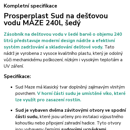
Kompletní specifikace
Prosperplast Sud na dešťovou
vodu MAZE 240l, šedý
Zásobník na dešťovou vodu v šedé barvě o objemu 240
litrů představuje moderní design nádrže a efektivní
systém zadržování a skladování dešťové vody.
Tato
nádrž je vyrobena z vysoce kvalitního plastu, který je odolný
vůči mechanickému
poškození, nízkým i vysokým teplotám a
UV záření.
Specifikace:
Sud Maze má klasický tvar doplněný zajímavým vlnitým
povrchem.
V horní části sudu je umístěné víko, které
lze využít pro zasazení rostlin.
Sud je vybaven dvěma závitovými otvory ve spodní
části sudu,
které jsou určeny pro instalaci výpustného
kohoutku nebo připojení zahradní hadice. Tyto otvory
jsou vybaveny černými
sudovými ucpávkami.