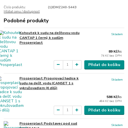
Číslo produktu:
(1)IDMZ240-S443
Hlídat cenu / dostupnost
Podobné produkty
Kohoutek k sudu na dešťovou vodu
Skladem
CANTAP 1 černý, k sudům
Prosperplast
89 Kč
/
ks
74 Kč
bez DPH
Přidat do košíku
Prosperplast Propojovací hadice k
Skladem
sudu na dešť. vodu ICANSET 1 s
vykružovadlem (6 dílů)
586 Kč
/
ks
484 Kč
bez DPH
Přidat do košíku
Prosperplast Podstavec pod sud
Skladem