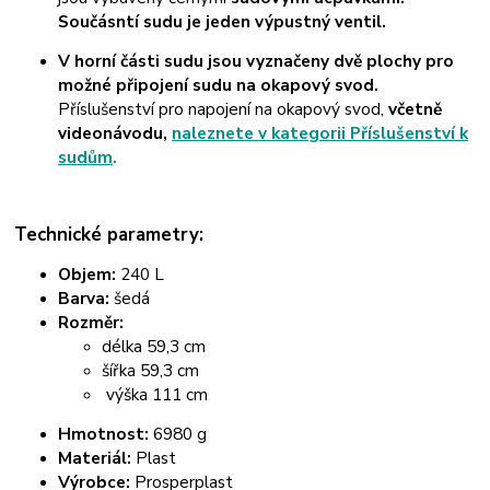
Součásntí sudu je jeden výpustný ventil.
V horní části sudu jsou vyznačeny dvě plochy pro
možné připojení sudu na okapový svod.
Příslušenství pro napojení na okapový svod,
včetně
videonávodu,
naleznete v kategorii Příslušenství k
sudům
.
Technické parametry:
Objem:
240 L
Barva:
šedá
Rozměr:
délka 59,3 cm
šířka 59,3 cm
výška 111 cm
Hmotnost:
6980 g
Materiál:
Plast
Výrobce:
Prosperplast