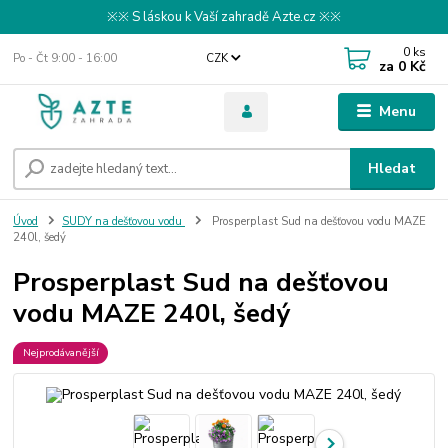
※※ S láskou k Vaší zahradě Azte.cz ※※
0
ks
Po - Čt 9:00 - 16:00
CZK
za
0 Kč
Menu
Hledat
Úvod
SUDY na dešťovou vodu
Prosperplast Sud na dešťovou vodu MAZE
240l, šedý
Prosperplast Sud na dešťovou
vodu MAZE 240l, šedý
Nejprodávanější