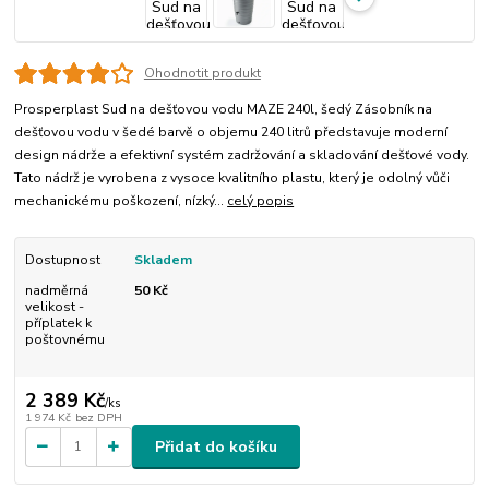
Ohodnotit produkt
Prosperplast Sud na dešťovou vodu MAZE 240l, šedý Zásobník na
dešťovou vodu v šedé barvě o objemu 240 litrů představuje moderní
design nádrže a efektivní systém zadržování a skladování dešťové vody.
Tato nádrž je vyrobena z vysoce kvalitního plastu, který je odolný vůči
mechanickému poškození, nízký...
celý popis
Dostupnost
Skladem
nadměrná
50 Kč
velikost -
příplatek k
poštovnému
2 389 Kč
/
ks
1 974 Kč
bez DPH
Přidat do košíku