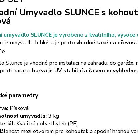
adní Umyvadlo SLUNCE s kohoutk
ová
í umyvadlo SLUNCE je vyrobeno z kvalitního, vysoce 
u je umyvadlo lehké, a je proto
vhodné také na dřevost
hy.
 Slunce je vhodné pro instalaci na zahradu, do garáže, 
proti nárazu,
barva je UV stabilní a časem nevybledne.
cké parametry:
rva:
Písková
otnost umyvadla:
3 kg
eriál:
Kvalitní polyethylen (PE)
álenost mezi otvorem pro kohoutek a spodní hranou va