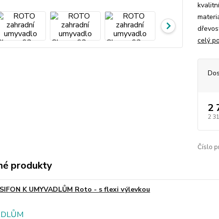
kvalit
materi
dřevos
celý p
Dos
2 
2 3
Číslo p
é produkty
SIFON K UMYVADLŮM Roto - s flexi výlevkou