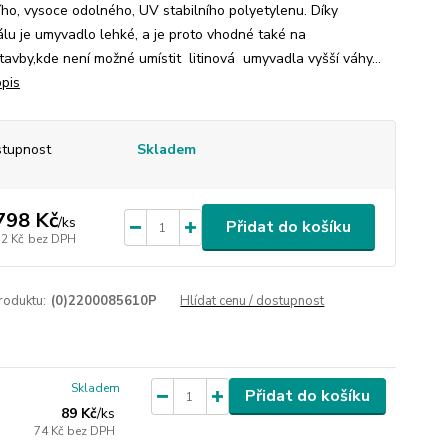
ního, vysoce odolného, UV stabilního polyetylenu. Díky
álu je umyvadlo lehké, a je proto vhodné také na
tavby,kde není možné umístit litinová umyvadla vyšší váhy...
opis
tupnost
Skladem
798 Kč
/
ks
Přidat do košíku
12 Kč
bez DPH
roduktu:
(0)2200085610P
Hlídat cenu / dostupnost
Skladem
Přidat do košíku
89 Kč
/
ks
74 Kč
bez DPH