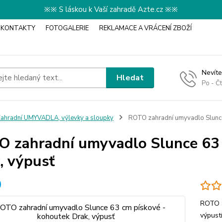
※※ S láskou k Vaší zahradě Azte.cz ※※
KONTAKTY
FOTOGALERIE
REKLAMACE A VRÁCENÍ ZBOŽÍ
Nevíte
Hledat
Po - Č
ahradní UMYVADLA, výlevky a sloupky
ROTO zahradní umyvadlo Slunce
 zahradní umyvadlo Slunce 63 
, výpusť
ROTO 
výpust