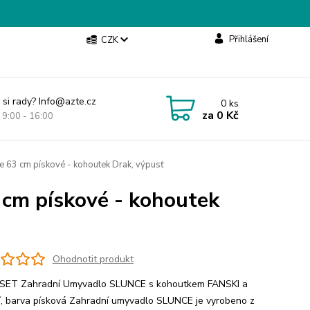
Přihlášení
CZK
 si rady? Info@azte.cz
0
ks
za
0 Kč
t 9:00 - 16:00
 63 cm pískové - kohoutek Drak, výpusť
cm pískové - kohoutek
Ohodnotit produkt
SET Zahradní Umyvadlo SLUNCE s kohoutkem FANSKI a
í, barva písková Zahradní umyvadlo SLUNCE je vyrobeno z