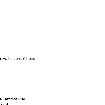
 rychlospojku či hadici)
su nevybledne
o rok