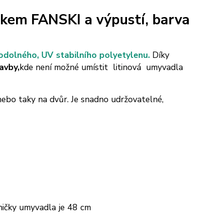
em FANSKI a výpustí, barva
odolného, UV stabilního polyetylenu.
Díky
avby,
kde není možné umístit litinová umyvadla
nebo taky na dvůr. Je snadno udržovatelné,
ničky umyvadla je 48 cm