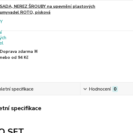
SADA, NEREZ ŠROUBY na upevnění plastových
umyvadel ROTO, písková
Doprava zdarma ※
nebo od 94 Kč
etní specifikace
Hodnocení
0
tní specifikace
O SET