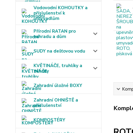
Vodovodní KOHOUTKY a
příslušenství k
umyvadlům
Přírodní RATAN pro
zahradu a dům
SUDY na dešťovou vodu
KVĚTINÁČE, truhlíky a
záhony
Zahradní úložné BOXY
Kompl
Zahradní OHNIŠTĚ a
příslušenství
Komple
KOMPOSTÉRY
ROT