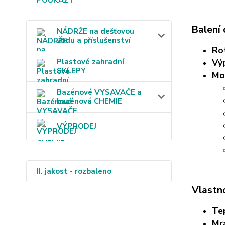
Balení 
NÁDRŽE na dešťovou
vodu a příslušenství
Ro
Plastové zahradní
Vý
SKLEPY
Mo
Bazénové VYSAVAČE a
bazénová CHEMIE
VÝPRODEJ
II. jakost - rozbaleno
Vlastno
Te
Mr