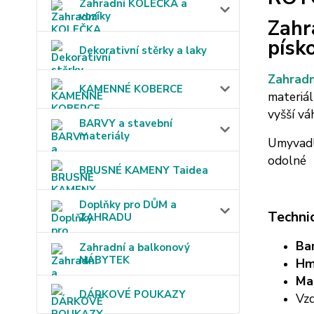
Zahradní KOLEČKA a
vozíky
Zahr
písk
Dekorativní stěrky a laky
Zahradn
KAMENNÉ KOBERCE
materiál
vyšší vá
BARVY a stavební
materiály
Umyvadlo
odolné 
BRUSNÉ KAMENY Taidea
Doplňky pro DŮM a
T
echni
ZAHRADU
Ba
Zahradní a balkonový
NÁBYTEK
Hm
Mat
DÁRKOVÉ POUKAZY
Vzd