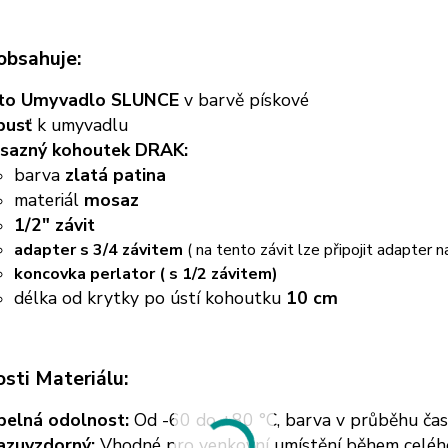
obsahuje:
to Umyvadlo SLUNCE
v barvě pískové
pusť
k umyvadlu
sazný kohoutek DRAK:
barva
zlatá patina
materiál
mosaz
1/2" závit
adapter s 3/4 závitem
( na tento závit lze připojit adapter na
koncovka perlator ( s 1/2 závitem)
délka od krytky po ústí kohoutku
10 cm
sti Materiálu:
pelná odolnost:
Od -60 do +80 °C, barva v průběhu ča
azuvzdorný:
Vhodné pro venkovní umístění během celéh