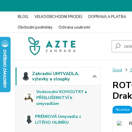
BLOG
VELKOOBCHODNÍ PRODEJ
DOPRAVA A PLATBA
Obchodní podmínky
Ochrana soukromí
Úvod
Z
Zahradní UMYVADLA,
výlevky a sloupky
ROTO
Vodovodní KOHOUTKY a
Drak
PŘÍSLUŠENSTVÍ k
umyvadlům
Novinka
PRÉMIOVÁ Umyvadla z
LITÉHO HLINÍKU