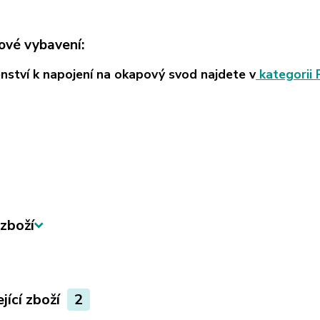
ové vybavení:
enství k napojení na okapový svod najdete v
kategorii 
zboží
jící zboží
2