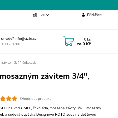
Přihlášení
CZK
 si rady? Info@azte.cz
0
ks
za
0 Kč
t 9:00 - 16:00
závitem 3/4", čokoláda
 mosazným závitem 3/4",
Ohodnotit produkt
UD na vodu 240L, čokoláda, mosazné závity 3/4 + mosazný
ek a sudová ucpávka Designové ROTO sudy na dešťovou