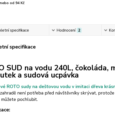
nebo od 94 Kč
etní specifikace
Hodnocení
2
Ko
tní specifikace
TO
SUD
na vodu 240L, čokoláda, m
utek a sudová ucpávka
vé ROTO sudy na dešťovou vodu v imitaci dřeva krás
zahradě není potřeba před návštěvníky skrývat, protože dí
i můžete pochlubit.
kace: