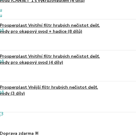
vodu ICANSET 1 s vykružovadlem (6 dílů)
Prosperplast Vnitřní filtr hrubých nečistot dešť.
vody pro okapový svod + hadice (8 dílů)
Prosperplast Vnitřní filtr hrubých nečistot dešť.
vody pro okapový svod (4 díly)
Prosperplast Vnější filtr hrubých nečistot dešť.
vody (3 díly)
Doprava zdarma ※