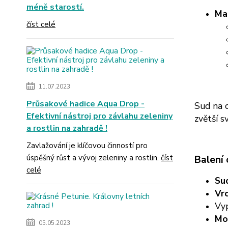
méně starostí.
Mat
číst celé
11.07.2023
Průsakové hadice Aqua Drop -
Sud na d
Efektivní nástroj pro závlahu zeleniny
zvětší s
a rostlin na zahradě !
Zavlažování je klíčovou činností pro
úspěšný růst a vývoj zeleniny a rostlin.
číst
Balení
celé
Su
Vrc
Vy
Mo
05.05.2023