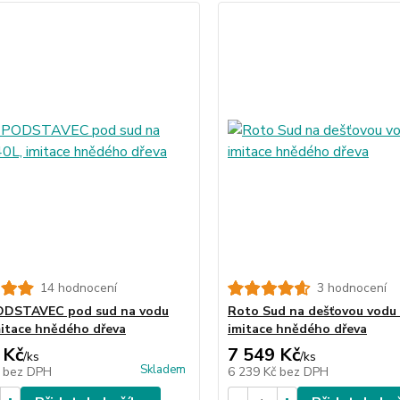
14 hodnocení
3 hodnocení
ODSTAVEC pod sud na vodu
Roto Sud na dešťovou vodu 
mitace hnědého dřeva
imitace hnědého dřeva
 Kč
7 549 Kč
/
ks
/
ks
Skladem
č
bez DPH
6 239 Kč
bez DPH