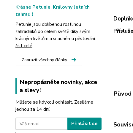
Krásné Petunie. Královny letních
zahrad !
Doplňk
Petunie jsou oblíbenou rostlinou
Přísluš
zahradníků po celém světě díky svým
krásným květům a snadnému pěstování.
číst celé
Zobrazit všechny články
Nepropásněte novinky, akce
a slevy!
Původ 
Můžete se kdykoli odhlásit. Zasíláme
jednou za 14 dní.
Přihlásit se
Souvise