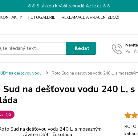
※※ S láskou k Vaší zahradě Azte.cz ※※
KONTAKTY
FOTOGALERIE
REKLAMACE A VRÁCENÍ ZBOŽÍ
Nevíte
Hledat
Po - Č
UDY na dešťovou vodu
Roto Sud na dešťovou vodu 240 L, s mosazným 
 Sud na dešťovou vodu 240 L, s
láda
anější
ROTO S
kohout