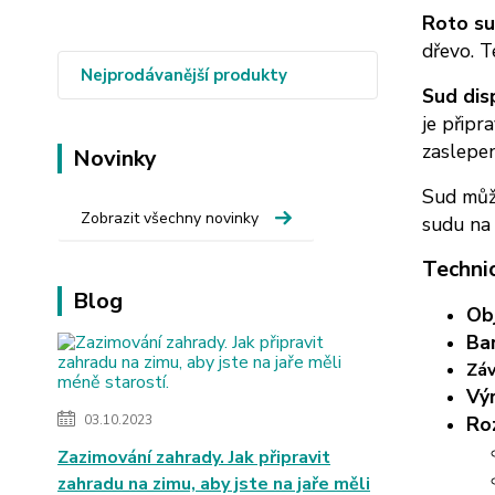
Roto su
dřevo. T
Nejprodávanější produkty
Sud dis
je připr
zaslepen
Novinky
Sud může
Zobrazit všechny novinky
sudu na
Techni
Blog
Ob
Ba
Záv
Vý
03.10.2023
Ro
Zazimování zahrady. Jak připravit
zahradu na zimu, aby jste na jaře měli