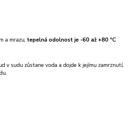
ám a mrazu,
tepelná odolnost je -60 až +80 °C
d v sudu zůstane voda a dojde k jejímu zamrznutí,
du.