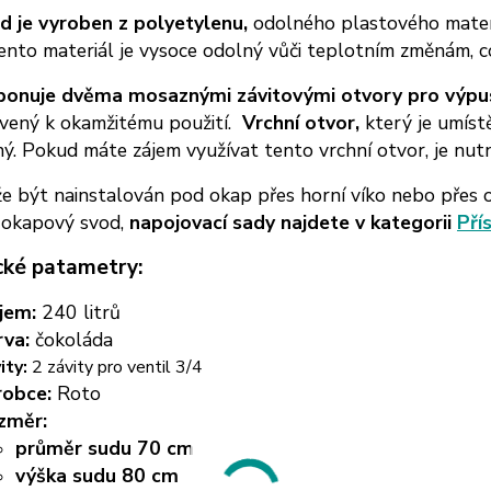
d je vyroben z polyetylenu,
odolného plastového materi
ento materiál je vysoce odolný vůči teplotním změnám, co
ponuje dvěma mosaznými závitovými otvory pro výpus
avený k okamžitému použití.
Vrchní otvor,
který je umístě
ý. Pokud máte zájem využívat tento vrchní otvor, je nutn
 být nainstalován pod okap přes horní víko nebo přes o
 okapový svod,
napojovací sady najdete v kategorii
Pří
cké patametry:
jem:
240 litrů
rva:
čokoláda
ity:
2 závity pro ventil 3/4
robce:
Roto
změr:
průměr sudu 70 cm
výška sudu 80 cm