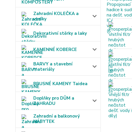
Zahradní KOLEČKA a
vozíky
Dekorativní stěrky a laky
KAMENNÉ KOBERCE
BARVY a stavební
materiály
BRUSNÉ KAMENY Taidea
Doplňky pro DŮM a
ZAHRADU
Zahradní a balkonový
NÁBYTEK