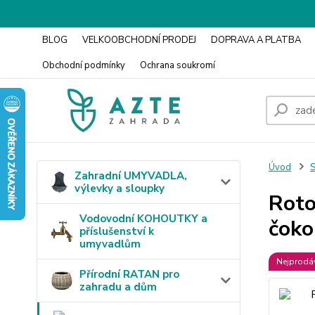
BLOG
VELKOOBCHODNÍ PRODEJ
DOPRAVA A PLATBA
Obchodní podmínky
Ochrana soukromí
Úvod
S
Zahradní UMYVADLA,
výlevky a sloupky
Roto
Vodovodní KOHOUTKY a
čoko
příslušenství k
umyvadlům
Nejprodáv
Přírodní RATAN pro
zahradu a dům