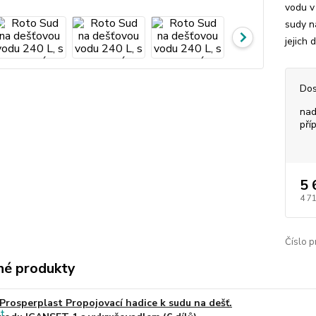
vodu v
sudy n
jejich 
Dos
nad
pří
5 
4 7
Číslo p
é produkty
Prosperplast Propojovací hadice k sudu na dešť.