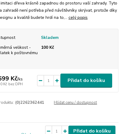
 imitaci dřeva krásně zapadnou do prostoru vaší zahrady. Tyto
a zahradě není potřeba před návštěvníky skrývat, protože díky
designu a kvalitě budete hrdí na to,...
celý popis
tupnost
Skladem
měrná velikost -
100 Kč
platek k poštovnému
699 Kč
/
ks
Přidat do košíku
10 Kč
bez DPH
roduktu:
(0)2262362441
Hlídat cenu / dostupnost
Přidat do košíku