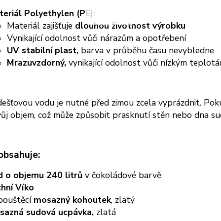
eriál Polyethylen (PE):
Materiál zajišťuje
dlouhou životnost výrobku
Vynikající odolnost vůči nárazům a opotřebení
UV stabilní plast,
barva v průběhu času nevybledne
Mrazuvzdorný,
vynikající odolnost vůči nízkým teplot
ešťovou vodu je nutné před zimou zcela vyprázdnit. Poku
vůj objem, což může způsobit prasknutí stěn nebo dna su
 obsahuje:
d o objemu 240 litrů
v čokoládové barvě
hní Víko
pouštěcí
mosazný kohoutek
, zlatý
sazná sudová ucpávka,
zlatá