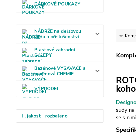
DÁRKOVÉ POUKAZY
NÁDRŽE na dešťovou
Kompl
vodu a příslušenství
Plastové zahradní
Komple
SKLEPY
Bazénové VYSAVAČE a
bazénová CHEMIE
RO
koho
VÝPRODEJ
Designo
sudy na 
II. jakost - rozbaleno
se s nim
Specifi