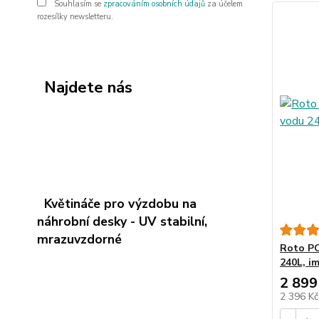
Souhlasím se
zpracováním osobních údajů
za účelem
rozesílky newsletteru.
Najdete nás
Květináče pro výzdobu na
náhrobní desky - UV stabilní,
mrazuvzdorné
Roto P
240L, i
2 899
2 396 K