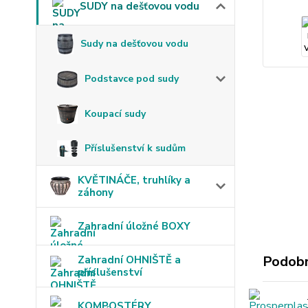
SUDY na dešťovou vodu
Sudy na dešťovou vodu
Podstavce pod sudy
Koupací sudy
Příslušenství k sudům
KVĚTINÁČE, truhlíky a
záhony
Zahradní úložné BOXY
Podobn
Zahradní OHNIŠTĚ a
příslušenství
KOMPOSTÉRY