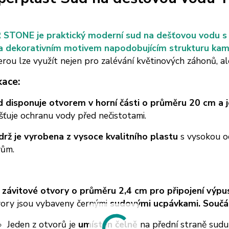
ý
TONE je praktický moderní sud na dešťovou vodu s č
 dekorativním motivem napodobujícím strukturu kam
erou lze využít nejen pro zalévání květinových záhonů, al
kace:
 disponuje otvorem v horní části o průměru 20 cm a 
išťuje ochranu vody před nečistotami.
rž je vyrobena z vysoce kvalitního plastu
s vysokou o
vům.
 závitové otvory o průměru 2,4 cm pro připojení výpu
ory jsou vybaveny černými
sudovými ucpávkami. Součásn
Jeden z otvorů je
umístěn čelně
na přední straně sudu