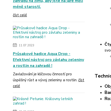
zahradu na zimu, aby jste na jaře měli
méně starostí.
číst celé
Čty
11.07.2023
svo
Průsakové hadice Aqua Drop -
Efektivní nástroj pro závlahu zeleniny
a rostlin na zahradě !
Zavlažování je klíčovou činností pro
Techni
úspěšný růst a vývoj zeleniny a rostlin.
číst
Ob
celé
Ba
Ro