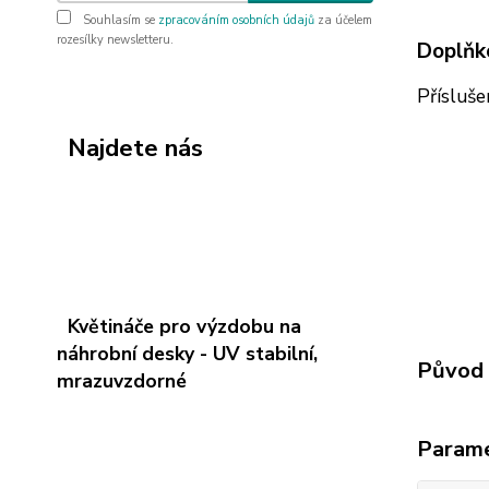
Souhlasím se
zpracováním osobních údajů
za účelem
rozesílky newsletteru.
Doplňk
Přísluše
Najdete nás
Květináče pro výzdobu na
náhrobní desky - UV stabilní,
Původ 
mrazuvzdorné
Param