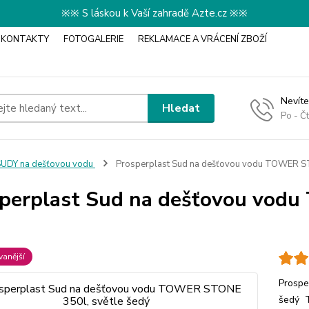
※※ S láskou k Vaší zahradě Azte.cz ※※
KONTAKTY
FOTOGALERIE
REKLAMACE A VRÁCENÍ ZBOŽÍ
Nevíte
Hledat
Po - Č
UDY na dešťovou vodu
Prosperplast Sud na dešťovou vodu TOWER ST
perplast Sud na dešťovou vod
anější
Prospe
šedý T