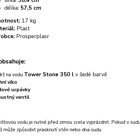
šířka:
38,4 cm
délka:
57,5 cm
otnost:
17 kg
eriál:
Plast
robce:
Prosperplasr
obsahuje:
Tower Stone 350 l
v šedé barvě
rž na vodu
hní víko
dové ucpávky
ustný ventil
šťovou vodu je nutné před zimou zcela vyprázdnit. Pokud v sudu 
ž může způsobit prasknutí stěn nebo dna sudu.