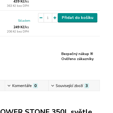
439 Kč
/
ks
363 Kč
bez DPH
Přidat do košíku
Skladem
249 Kč
/
ks
206 Kč
bez DPH
Bezpečný nákup ※
Ověřeno zákazníky
Komentáře
0
Související zboží
3
 TOWER STONE 350l, s
větle