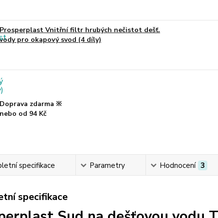
Prosperplast Vnitřní filtr hrubých nečistot dešť.
vody pro okapový svod (4 díly)
Doprava zdarma ※
nebo od 94 Kč
etní specifikace
Parametry
Hodnocení
3
tní specifikace
perplast Sud na dešťovou vodu