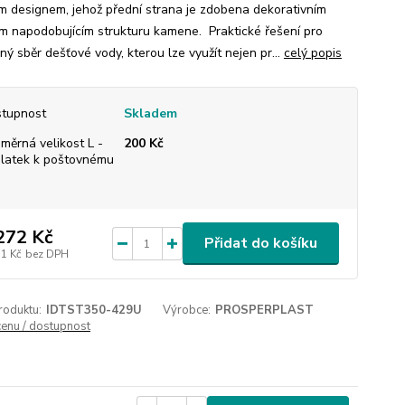
ým designem, jehož přední strana je zdobena dekorativním
m napodobujícím strukturu kamene. Praktické řešení pro
ý sběr dešťové vody, kterou lze využít nejen pr...
celý popis
tupnost
Skladem
měrná velikost L -
200 Kč
platek k poštovnému
272 Kč
Přidat do košíku
31 Kč
bez DPH
roduktu:
IDTST350-429U
Výrobce:
PROSPERPLAST
cenu / dostupnost