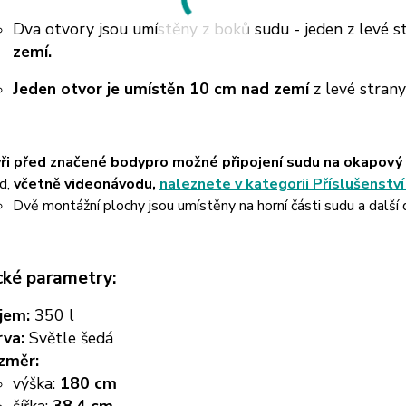
Dva otvory jsou umístěny z boků sudu - jeden z levé st
zemí.
Jeden otvor je umístěn 10 cm nad zemí
z levé stran
ři před značené body
pro možné připojení sudu na okapový
d,
včetně videonávodu,
naleznete v kategorii Příslušenstv
Dvě montážní plochy jsou umístěny na horní části sudu a další d
cké parametry:
jem:
350 l
rva:
Světle šedá
změr:
výška:
180 cm