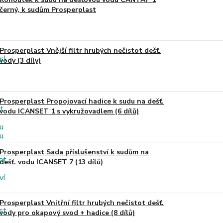
černý, k sudům Prosperplast
Prosperplast Vnější filtr hrubých nečistot dešť.
vody (3 díly)
Prosperplast Propojovací hadice k sudu na dešť.
vodu ICANSET 1 s vykružovadlem (6 dílů)
Prosperplast Sada příslušenství k sudům na
dešť. vodu ICANSET 7 (13 dílů)
Prosperplast Vnitřní filtr hrubých nečistot dešť.
vody pro okapový svod + hadice (8 dílů)