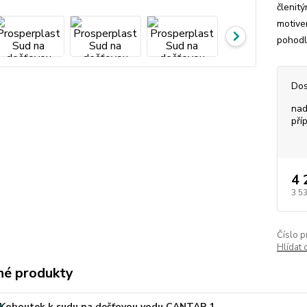
členit
motive
pohodln
Dos
nad
pří
4 
3 5
Číslo p
Hlídat 
é produkty
Kohoutek k sudu na dešťovou vodu CANTAP 1