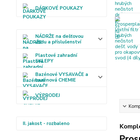
DÁRKOVÉ POUKAZY
NÁDRŽE na dešťovou
vodu a příslušenství
Plastové zahradní
SKLEPY
Bazénové VYSAVAČE a
bazénová CHEMIE
VÝPRODEJ
Kompl
II. jakost - rozbaleno
Komple
Pros