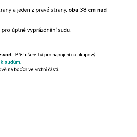
rany a jeden z pravé strany,
oba 38 cm nad
y pro úplné vyprázdnění sudu.
 svod.
Příslušenství pro napojení na okapový
í k sudům
.
vě na bocích ve vrchní části.