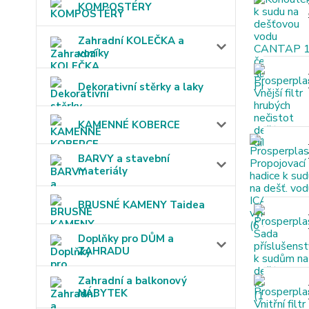
KOMPOSTÉRY
Zahradní KOLEČKA a
vozíky
Dekorativní stěrky a laky
KAMENNÉ KOBERCE
BARVY a stavební
materiály
BRUSNÉ KAMENY Taidea
Doplňky pro DŮM a
ZAHRADU
Zahradní a balkonový
NÁBYTEK