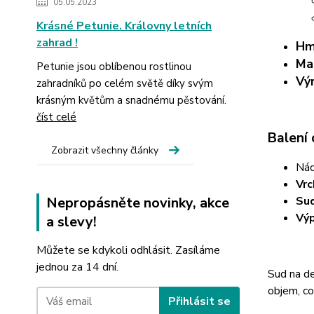
05.05.2023
Krásné Petunie. Královny letních
zahrad !
Hm
Mat
Petunie jsou oblíbenou rostlinou
Vý
zahradníků po celém světě díky svým
krásným květům a snadnému pěstování.
číst celé
Balení 
Zobrazit všechny články
Nád
Vrc
Nepropásněte novinky, akce
Su
Výp
a slevy!
Můžete se kdykoli odhlásit. Zasíláme
jednou za 14 dní.
Sud na de
objem, co
Přihlásit se