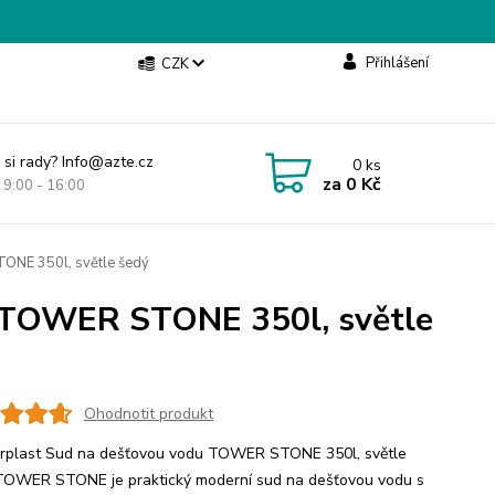
Přihlášení
CZK
 si rady? Info@azte.cz
0
ks
za
0 Kč
t 9:00 - 16:00
ONE 350l, světle šedý
u TOWER STONE 350l, světle
Ohodnotit produkt
rplast Sud na dešťovou vodu TOWER STONE 350l, světle
OWER STONE je praktický moderní sud na dešťovou vodu s