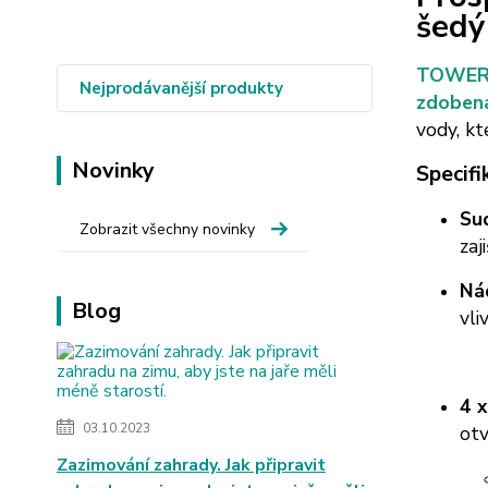
šed
TOWER S
Nejprodávanější produkty
zdobena
vody, kt
Novinky
Specifi
Sud
Zobrazit všechny novinky
zaj
Nád
Blog
vli
4 x
03.10.2023
otv
Zazimování zahrady. Jak připravit