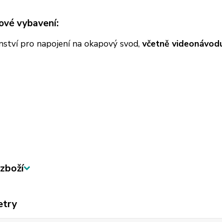
ové vybavení:
nství pro napojení na okapový svod,
včetně videonávod
zboží
etry