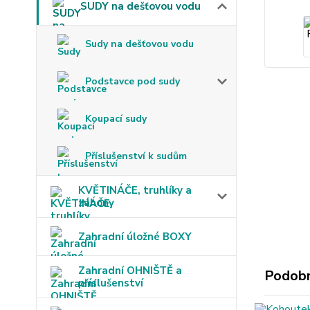
SUDY na dešťovou vodu
Sudy na dešťovou vodu
Podstavce pod sudy
Koupací sudy
Příslušenství k sudům
KVĚTINÁČE, truhlíky a
záhony
Zahradní úložné BOXY
Zahradní OHNIŠTĚ a
Podobn
příslušenství