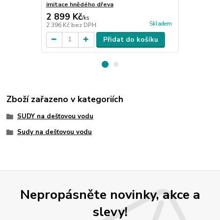
imitace hnědého dřeva
hnědého dř
2 899 Kč
7 549 Kč
/
ks
Skladem
2 396 Kč
bez DPH
6 239 Kč
bez
Přidat do košíku
Zboží zařazeno v kategoriích
SUDY na dešťovou vodu
Sudy na dešťovou vodu
Nepropásněte novinky, akce a
slevy!