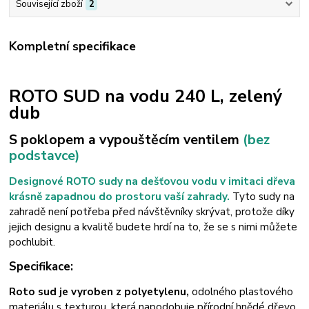
Související zboží
2
Kompletní specifikace
ROTO
SUD
na vodu 240 L, zelený
dub
S poklopem a vypouštěcím ventilem
(bez
podstavce)
Designové ROTO sudy na dešťovou vodu v imitaci dřeva
krásně zapadnou do prostoru vaší zahrady.
Tyto sudy na
zahradě není potřeba před návštěvníky skrývat, protože díky
jejich designu a kvalitě budete hrdí na to, že se s nimi můžete
pochlubit.
Specifikace:
Roto sud je vyroben z polyetylenu,
odolného plastového
materiálu s texturou, která napodobuje přírodní hnědé dřevo.